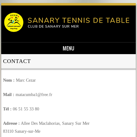
MENU
Skip to content
CONTACT
Nom :
Marc Cezar
Mail :
matacumba1@free.fr
Tél :
06 51 55 33 80
Adresse :
Allee Des Maclahorias, Sanary Sur Mer
83110 Sanary-sur-Me