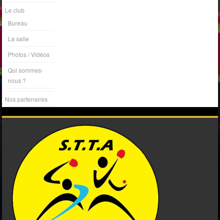
Le club
Bureau
La salle
Photos / Vidéos
Qui sommes-
nous ?
Nos partenaires