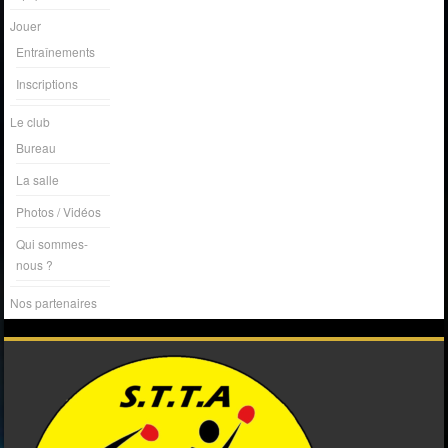
Jouer
Entraînements
Inscriptions
Le club
Bureau
La salle
Photos / Vidéos
Qui sommes-
nous ?
Nos partenaires